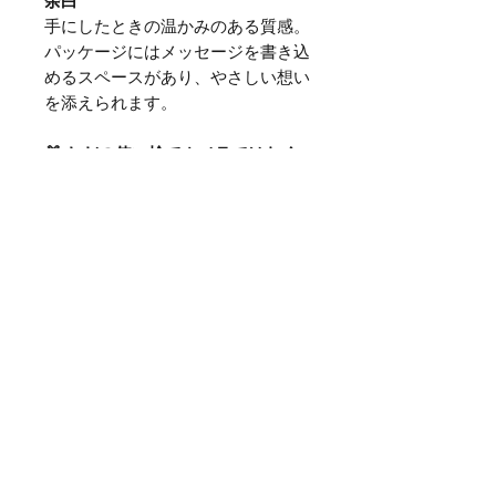
余白
手にしたときの温かみのある質感。
パッケージにはメッセージを書き込
めるスペースがあり、やさしい想い
を添えられます。
🎁 ただの使い捨てカメラではなく
カメラであり、記憶であり、インテ
リアであり、日常を静かに記録する
存在。
--
仕様
・フィルム：ISO 400 カラーネガ
（アメリカ製）
・撮影枚数：27枚
・フラッシュ：内蔵（1〜3m）
・現像方式：C-41
・電池：単三電池×1（付属）