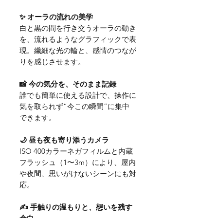
✨ オーラの流れの美学
白と黒の間を行き交うオーラの動き
を、流れるようなグラフィックで表
現。繊細な光の輪と、感情のつなが
りを感じさせます。
📸 今の気分を、そのまま記録
誰でも簡単に使える設計で、操作に
気を取られず“今この瞬間”に集中
できます。
🌙 昼も夜も寄り添うカメラ
ISO 400カラーネガフィルムと内蔵
フラッシュ（1〜3m）により、屋内
や夜間、思いがけないシーンにも対
応。
✍️ 手触りの温もりと、想いを残す