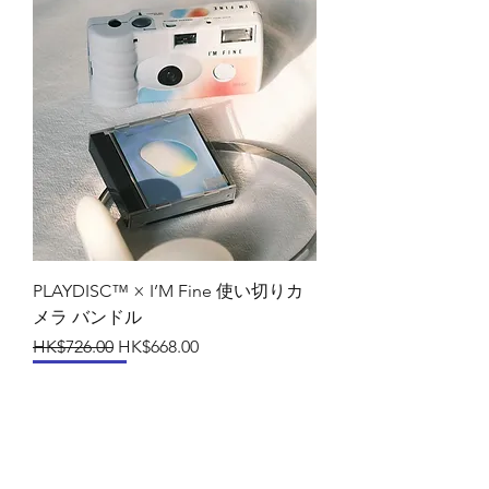
PLAYDISC™ × I’M Fine 使い切りカ
メラ バンドル
通常価格
セール価格
HK$726.00
HK$668.00
SAVE 10%