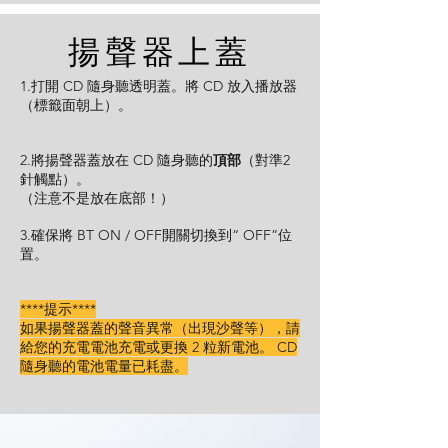
揚聲器上蓋
1.打開 CD 隨身聽透明蓋。將 CD 放入播放器
（標籤面朝上）。
2.將揚聲器蓋放在 CD 隨身聽的
頂部
（對準2
針觸點）。
（注意不是放在底部！）
3.確保將 BT ON / OFF開關切換到“ OFF”位
置。
****提示****
如果揚聲器蓋的聲音異常（出現沙聲等），請
給您的充電電池充電或更換 2 粒新電池。 CD
隨身聽的電池電量已耗盡。