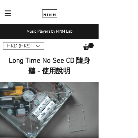
Music Players by NINM Lab
HKD (HK$)
Long Time No See CD 隨身
聽 - 使用說明